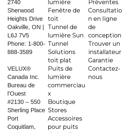
lumière
Préventes
2740
Fenêtre de
Consultatio
Sherwood
toit
n en ligne
Heights Drive
Tunnel de
de
Oakville, ON |
lumière Sun
conception
L6J 7V5
Tunnel
Trouver un
Phone: 1-800-
Solutions
installateur
888-3589
toit plat
Garantie
Puits de
Contactez-
VELUX®
lumière
nous
Canada Inc.
commerciau
Bureau de
x
l'Ouest
Boutique
#2130 – 550
Stores
Sherling Place
Accessoires
Port
pour puits
Coquitlam,